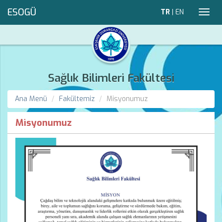
ESOGÜ
TR
|
EN
Toggl
navig
Sağlık Bilimleri Fakültesi
Ana Menü
Fakültemiz
Misyonumuz
Misyonumuz