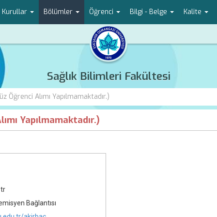
 Kurullar
Bölümler
Öğrenci
Bilgi - Belge
Kalite
Sağlık Bilimleri Fakültesi
 Öğrenci Alımı Yapılmamaktadır.)
ımı Yapılmamaktadır.)
tr
isyen Bağlantısı
u.edu.tr/akirbac