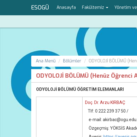
ESOGÜ
Anasayfa
Fakültemiz
Yönetim ve
Ana Menü
Bölümler
ODYOLOJİ BÖLÜMÜ (Henüz
ODYOLOJİ BÖLÜMÜ (Henüz Öğrenci Al
ODYOLOJİ BÖLÜMÜ ÖĞRETİM ELEMANLARI
Doç. Dr. Arzu KIRBAÇ
Tlf: 0 222 239 37 50 /
e-mail: akirbac@ogu.edu.
Özgeçmiş: YÖKSİS Akadem
Avesis:
https://avesis.og