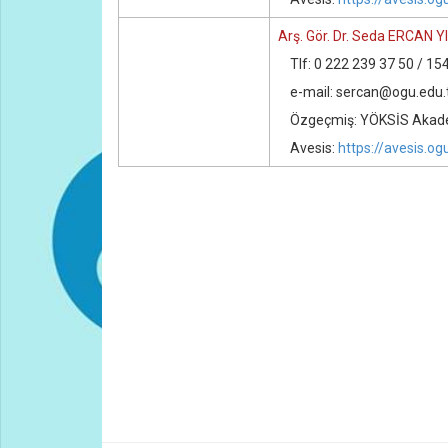
Arş. Gör. Dr. Seda ERCAN Y
Tlf: 0 222 239 37 50 / 15
e-mail: sercan@ogu.edu.
Özgeçmiş: YÖKSİS Akadem
Avesis:
https://avesis.og