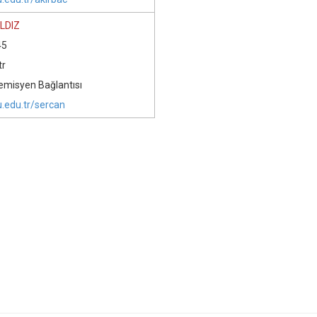
ILDIZ
45
tr
isyen Bağlantısı
u.edu.tr/sercan